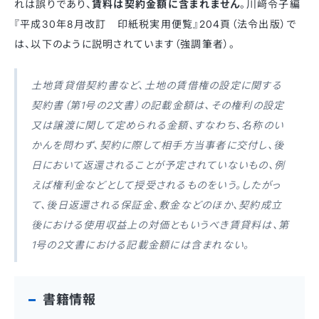
れは誤りであり、
賃料は契約金額に含まれません
。川﨑令子編
『平成30年8月改訂 印紙税実用便覧』204頁（法令出版）で
は、以下のように説明されています（強調筆者）。
土地賃貸借契約書など、土地の賃借権の設定に関する
契約書（第1号の2文書）の記載金額は、その権利の設定
又は譲渡に関して定められる金額、すなわち、名称のい
かんを問わず、契約に際して相手方当事者に交付し、後
日において返還されることが予定されていないもの、例
えば権利金などとして授受されるものをいう。したがっ
て、後日返還される保証金、敷金などのほか、契約成立
後における使用収益上の対価ともいうべき賃貸料は、第
1号の2文書における記載金額には含まれない。
書籍情報