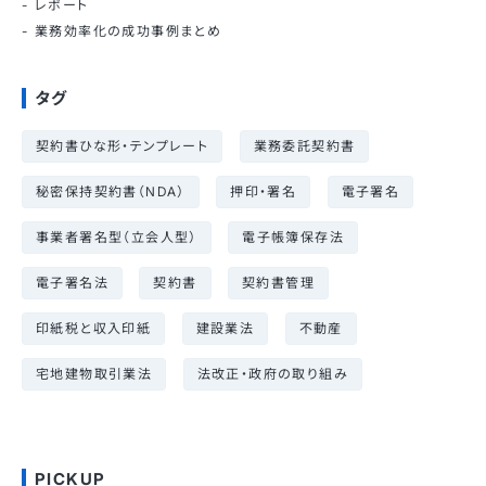
レポート
業務効率化の成功事例まとめ
タグ
契約書ひな形・テンプレート
業務委託契約書
秘密保持契約書（NDA）
押印・署名
電子署名
事業者署名型（立会人型）
電子帳簿保存法
電子署名法
契約書
契約書管理
印紙税と収入印紙
建設業法
不動産
宅地建物取引業法
法改正・政府の取り組み
PICKUP