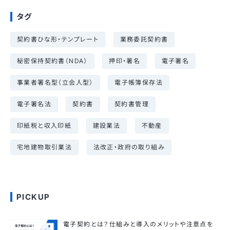
タグ
契約書ひな形・テンプレート
業務委託契約書
秘密保持契約書（NDA）
押印・署名
電子署名
事業者署名型（立会人型）
電子帳簿保存法
電子署名法
契約書
契約書管理
印紙税と収入印紙
建設業法
不動産
宅地建物取引業法
法改正・政府の取り組み
PICKUP
電子契約とは？仕組みと導入のメリットや注意点を