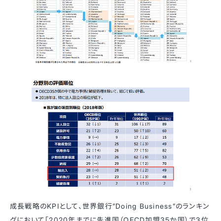
成長戦略のKPIとして、世界銀行”Doing Business”のランキン
グにおいて「2020年までに先進国（OECD加盟35か国）で3位