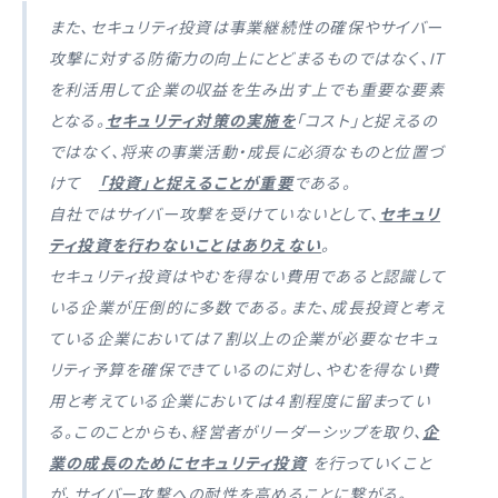
また、セキュリティ投資は事業継続性の確保やサイバー
攻撃に対する防衛力の向上にとどまるものではなく、IT
を利活用して企業の収益を生み出す上でも重要な要素
となる。
セキュリティ対策の実施を
「コスト」と捉えるの
ではなく、将来の事業活動・成長に必須なものと位置づ
けて
「投資」と捉えることが重要
である。
自社ではサイバー攻撃を受けていないとして、
セキュリ
ティ投資を行わないことはありえない
。
セキュリティ投資はやむを得ない費用であると認識して
いる企業が圧倒的に多数である。また、成長投資と考え
ている企業においては７割以上の企業が必要なセキュ
リティ予算を確保できているのに対し、やむを得ない費
用と考えている企業においては４割程度に留まってい
る。このことからも、経営者がリーダーシップを取り、
企
業の成長のためにセキュリティ投資
を行っていくこと
が、サイバー攻撃への耐性を高めることに繋がる。