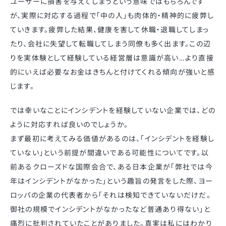
ユーザーに損害を与えてしまうという意味ではもちろんです
が、実際に対応する過程で「中の人」も肉体的・精神的に疲弊し
ていきます。疲弊した結果、健康を害して休職・退職してしまっ
たり、会社に失望して転職してしまう同僚も多く出ます。この辺
りを実体験として経験している経営層は意識が高い…より直接
的にいえば必要なお金はきちんと付けてくれる傾向が強いと感
じます。
では幸いなことにインシデントを経験していない企業では、どの
ように対応すれば良いのでしょうか。
まず最初に考えてみる価値があるのは、「インシデントを経験し
ていない」という前提が間違いである可能性についてです。以
前あるクローズドな国際会合で、ある日本企業が「弊社では今
年はインシデントがなかった」という趣旨の発言をした際、ヨー
ロッパの企業の代表者から「それは検知できていないだけだ。
御社の規模でインシデントがなかったなど普通あり得ない」と
痛烈に批判されていたことがありました。真実は私にはわかり