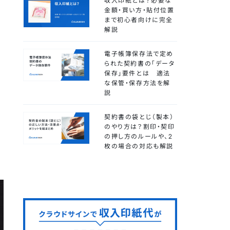
収入印紙とは？必要な
金額・買い方・貼付位置
まで初心者向けに完全
解説
電子帳簿保存法で定め
られた契約書の「データ
保存」要件とは 適法
な保管・保存方法を解
説
契約書の袋とじ（製本）
のやり方は？割印・契印
の押し方のルールや、2
枚の場合の対応も解説