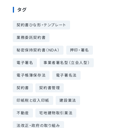
タグ
契約書ひな形・テンプレート
業務委託契約書
秘密保持契約書（NDA）
押印・署名
電子署名
事業者署名型（立会人型）
電子帳簿保存法
電子署名法
契約書
契約書管理
印紙税と収入印紙
建設業法
不動産
宅地建物取引業法
法改正・政府の取り組み