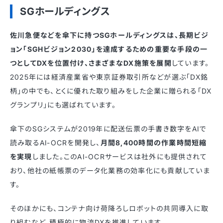
SGホールディングス
佐川急便などを傘下に持つSGホールディングスは、長期ビジ
ョン「SGHビジョン2030」を達成するための重要な手段の一
つとしてDXを位置付け、さまざまなDX施策を展開
しています。
2025年には経済産業省や東京証券取引所などが選ぶ「DX銘
柄」の中でも、とくに優れた取り組みをした企業に贈られる「DX
グランプリ」にも選ばれています。
傘下のSGシステムが2019年に配送伝票の手書き数字をAIで
読み取るAI-OCRを開発し、
月間8,400時間の作業時間短縮
を実現
しました。このAI-OCRサービスは社外にも提供されて
おり、他社の紙帳票のデータ化業務の効率化にも貢献していま
す。
そのほかにも、コンテナ向け荷降ろしロボットの共同導入に取
り組むなど、積極的に物流DXを推進しています。