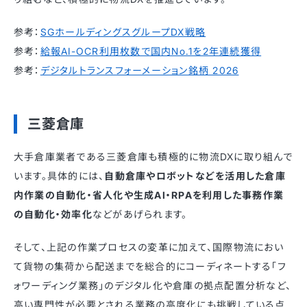
参考：
SGホールディングスグループDX戦略
参考：
給報AI-OCR利用枚数で国内No.1を2年連続獲得
参考：
デジタルトランスフォーメーション銘柄 2026
三菱倉庫
大手倉庫業者である三菱倉庫も積極的に物流DXに取り組んで
います。具体的には、
自動倉庫やロボットなどを活用した倉庫
内作業の自動化・省人化や生成AI・RPAを利用した事務作業
の自動化・効率化
などがあげられます。
そして、上記の作業プロセスの変革に加えて、国際物流におい
て貨物の集荷から配送までを総合的にコーディネートする「フ
ォワーディング業務」のデジタル化や倉庫の拠点配置分析など、
高い専門性が必要とされる業務の高度化にも挑戦している点