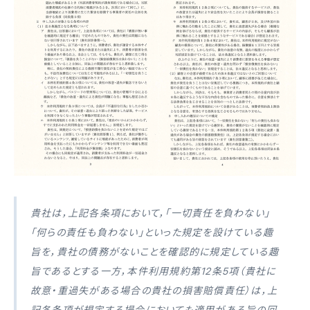
貴社は，上記各条項において，「一切責任を負わない」
「何らの責任も負わない」といった規定を設けている趣
旨を，貴社の債務がないことを確認的に規定している趣
旨であるとする一方，本件利用規約第12条5項（貴社に
故意・重過失がある場合の貴社の損害賠償責任）は，上
記各条項が規定する場合においても適用がある旨の回