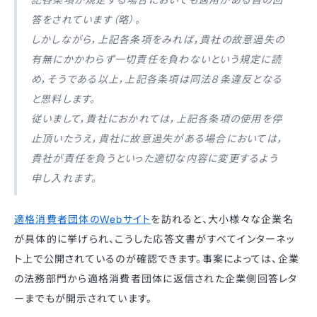
答をされています（略）。
しかしながら，上記各条項をみれば，貴社の故意過失の
有無にかかわらず一切責任を負わないという規定に読
め，そうである以上，上記各条項は同法８条違反となる
と思料します。
従いまして，貴社におかれては，上記各条項の使用を停
止頂いたうえ，貴社に故意過失がある場合においては，
貴社が責任を負うといった適切な内容に変更するよう
申し入れます。
適格消費者団体のWebサイト
を訪れると、大小様々な企業名
が具体的に挙げられ、こうした応答文書がすべてインターネッ
ト上で公開されているのが確認できます。事案によっては、企業
の法務部門から適格消費者団体に返信された企業側回答レタ
ーまでもが開示されています。