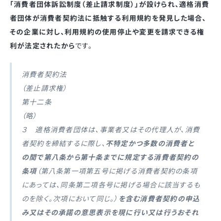
「消費者団体訴訟制度（差止請求制度）」が設けられ、適格消費
者団体が消費者契約法に抵触する利用規約を発見した場合、
その企業に対し、利用規約の使用停止や変更を請求できる権
利が法定されたから
です。
消費者契約法
（差止請求権）
第十二条
（略）
３ 適格消費者団体は、事業者又はその代理人が、消費
者契約を締結するに際し、
不特定かつ多数の消費者と
の間で第八条から第十条までに規定する消費者契約の
条項
（第八条第一項第五号に掲げる消費者契約の条項
にあっては、同条第二項各号に掲げる場合に該当するも
のを除く。次項において同じ。）
を含む消費者契約の申込
み又はその承諾の意思表示を現に行い又は行うおそれ