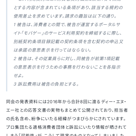
とする内容が含まれている条項があり、該当する規約の
使用差止を求めています。請求の趣旨は以下の通り。
1 被告は、消費者との間で、被告が運営するポータルサ
イト「モバゲー」のサービス利用契約を締結するに際し、
別紙契約条項目録記載の契約条項を含む契約の申込又
は承諾の意思表示を行ってはならない。
2 被告は、その従業員らに対し、同被告が前第1項記載
の意思表示を行うための事務を行わないことを各指示
せよ。
3 訴訟費用は被告の負担とする。
同会の発表資料には2016年から合計8回に渡るディー・エヌ・
エー社との応答文書の実物もまとめて公開されており、担当者
の氏名含め、紛争にいたる経緯がつまびらかにされています。
プロ集団たる適格消費者団体と訴訟にいたり情報が晒されて
しまう「可能性」が、こうして現実のものとなってしまいました。