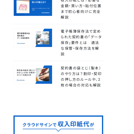
収入印紙とは？必要な
金額・買い方・貼付位置
まで初心者向けに完全
解説
電子帳簿保存法で定め
られた契約書の「データ
保存」要件とは 適法
な保管・保存方法を解
説
契約書の袋とじ（製本）
のやり方は？割印・契印
の押し方のルールや、2
枚の場合の対応も解説