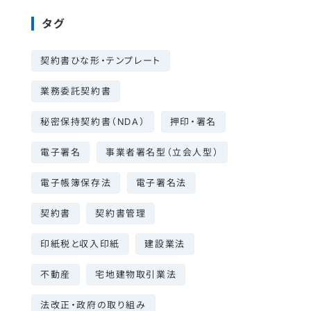
タグ
契約書ひな形・テンプレート
業務委託契約書
秘密保持契約書（NDA）
押印・署名
電子署名
事業者署名型（立会人型）
電子帳簿保存法
電子署名法
契約書
契約書管理
印紙税と収入印紙
建設業法
不動産
宅地建物取引業法
法改正・政府の取り組み