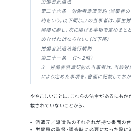
労働者派遣法
第二十六条 労働者派遣契約（当事者の
約をいう。以下同じ。）の当事者は、厚生
締結に際し、次に掲げる事項を定めると
めなければならない。（以下略）
労働者派遣法施行規則
第二十一条 （1〜２略）
３ 労働者派遣契約の当事者は、当該労
により定めた事項を、書面に記載しておか
ややこしいことに、これらの法令があるにもか
載されていないことから、
派遣元／派遣先のそれぞれが持つ書面の
労働局の監督・調査時に必要になった際に