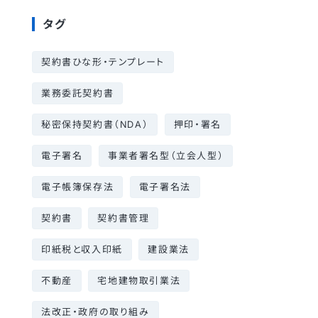
タグ
契約書ひな形・テンプレート
業務委託契約書
秘密保持契約書（NDA）
押印・署名
電子署名
事業者署名型（立会人型）
電子帳簿保存法
電子署名法
契約書
契約書管理
印紙税と収入印紙
建設業法
不動産
宅地建物取引業法
法改正・政府の取り組み