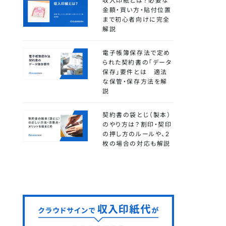
収入印紙とは？必要な
金額・買い方・貼付位置
まで初心者向けに完全
解説
電子帳簿保存法で定め
られた契約書の「データ
保存」要件とは 適法
な保管・保存方法を解
説
契約書の袋とじ（製本）
のやり方は？割印・契印
の押し方のルールや、2
枚の場合の対応も解説