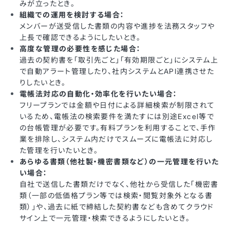
みが立ったとき。
組織での運用を検討する場合：
メンバーが送受信した書類の内容や進捗を法務スタッフや
上長で確認できるようにしたいとき。
高度な管理の必要性を感じた場合：
過去の契約書を「取引先ごと」「有効期限ごと」にシステム上
で自動アラート管理したり、社内システムとAPI連携させた
りしたいとき。
電帳法対応の自動化・効率化を行いたい場合：
フリープランでは金額や日付による詳細検索が制限されて
いるため、電帳法の検索要件を満たすには別途Excel等で
の台帳管理が必要です。有料プランを利用することで、手作
業を排除し、システム内だけでスムーズに電帳法に対応し
た管理を行いたいとき。
あらゆる書類（他社製・機密書類など）の一元管理を行いた
い場合：
自社で送信した書類だけでなく、他社から受信した「機密書
類（一部の低価格プラン等では検索・閲覧対象外となる書
類）」や、過去に紙で締結した契約書なども含めてクラウド
サイン上で一元管理・検索できるようにしたいとき。