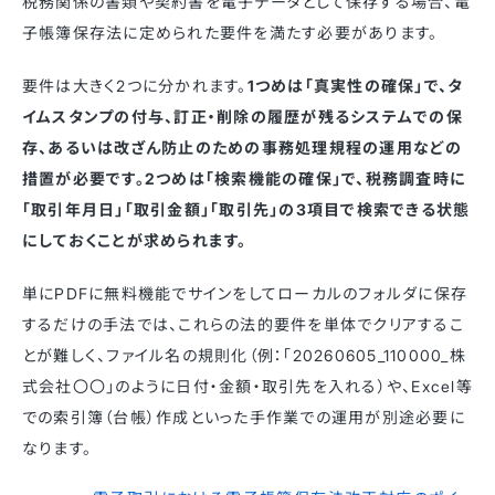
税務関係の書類や契約書を電子データとして保存する場合、電
子帳簿保存法に定められた要件を満たす必要があります。
要件は大きく2つに分かれます。
1つめは「真実性の確保」で、タ
イムスタンプの付与、訂正・削除の履歴が残るシステムでの保
存、あるいは改ざん防止のための事務処理規程の運用などの
措置が必要です。2つめは「検索機能の確保」で、税務調査時に
「取引年月日」「取引金額」「取引先」の3項目で検索できる状態
にしておくことが求められます。
単にPDFに無料機能でサインをしてローカルのフォルダに保存
するだけの手法では、これらの法的要件を単体でクリアするこ
とが難しく、ファイル名の規則化（例：「20260605_110000_株
式会社〇〇」のように日付・金額・取引先を入れる）や、Excel等
での索引簿（台帳）作成といった手作業での運用が別途必要に
なります。