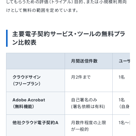
してもらうための評価（トライアル）目的、または小規模利用向
けとして無料の範囲を定めています。
主要電子契約サービス・ツールの無料プラ
ン比較表
月間送信件数
ユーザ
クラウドサイン
月2件まで
1名
（フリープラン）
Adobe Acrobat
自己署名のみ
1名
（無料機能）
(署名依頼は有料)
（自身の
他社クラウド電子契約A
月数件程度の上限
1名〜数
が一般的