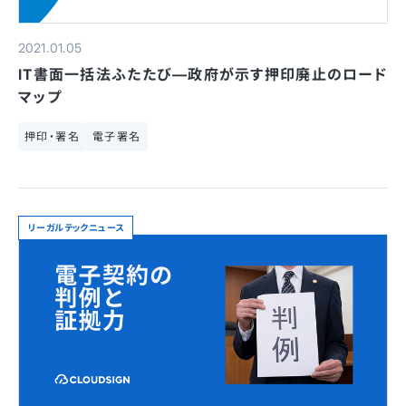
2021.01.05
IT書面一括法ふたたび—政府が示す押印廃止のロード
マップ
押印・署名
電子署名
リーガルテックニュース