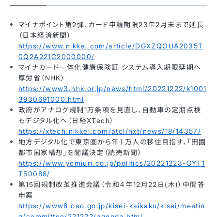
マイナポイント第2弾、カード申請期限23年2月末まで延長
（日本経済新聞）
https://www.nikkei.com/article/DGXZQOUA2035T
0Q2A221C2000000/
マイナカード一体化健康保険証 システム導入期限延期へ
厚労省（NHK）
https://www3.nhk.or.jp/news/html/20221222/k1001
3930691000.html
政府がアナログ規制1万条項を見直し、自動車の定期点検
もデジタル化へ（日経XTech）
https://xtech.nikkei.com/atcl/nxt/news/18/14357/
地方デジタル化で東京圏から年１万人の移住目指す、「田園
都市国家構想」を閣議決定（読売新聞）
https://www.yomiuri.co.jp/politics/20221223-OYT1
T50088/
第15回規制改革推進会議（令和４年12月22日(木)）中間答
申案
https://www8.cao.go.jp/kisei-kaikaku/kisei/meetin
g/committee/221222/agenda.html