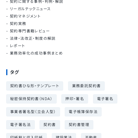
契約に関する事例・判例・解説
リーガルテックニュース
契約マネジメント
契約実務
契約専門書籍レビュー
法律・法改正・制度の解説
レポート
業務効率化の成功事例まとめ
タグ
契約書ひな形・テンプレート
業務委託契約書
秘密保持契約書（NDA）
押印・署名
電子署名
事業者署名型（立会人型）
電子帳簿保存法
電子署名法
契約書
契約書管理
印紙税と収入印紙
建設業法
不動産