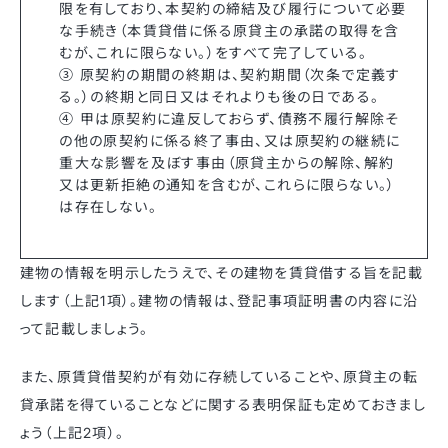
限を有しており、本契約の締結及び履行について必要
な手続き（本賃貸借に係る原貸主の承諾の取得を含
むが、これに限らない。）をすべて完了している。
③ 原契約の期間の終期は、契約期間（次条で定義す
る。）の終期と同日又はそれよりも後の日である。
④ 甲は原契約に違反しておらず、債務不履行解除そ
の他の原契約に係る終了事由、又は原契約の継続に
重大な影響を及ぼす事由（原貸主からの解除、解約
又は更新拒絶の通知を含むが、これらに限らない。）
は存在しない。
建物の情報を明示したうえで、その建物を賃貸借する旨を記載
します（上記1項）。建物の情報は、登記事項証明書の内容に沿
って記載しましょう。
また、原賃貸借契約が有効に存続していることや、原貸主の転
貸承諾を得ていることなどに関する表明保証も定めておきまし
ょう（上記2項）。