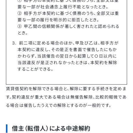
① 相手方の本契約に基づく債務のうち、全部又は重
要な一部が社会通念上履行不能となったとき。
② 相手方が本契約に基づく債務のうち、全部又は重
要な一部の履行を明示的に拒否したとき。
③ 甲乙間の信頼関係が著しく害されたと認められる
とき。
前二項に定める場合のほか、甲及び乙は、相手方が
本契約に違反し、その是正を書面で催告したにもか
かわらず、当該催告の翌日から起算して○日以内に
当該違反が是正されなかったときは、本契約を解除
することができる。
賃貸借契約を解除できる場合と、解除に要する手続きを定めま
す。契約違反が重大である場合は無催告解除、比較的軽微であ
る場合は催告したうえでの解除とするのが一般的です。
借主（転借人）による中途解約