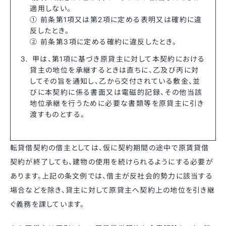
適用しない。
① 前条第1項又は第2項に定める表明又は確約に違
反したとき。
② 前条第3項に定める確約に違反したとき。
甲は、第1項に基づき原貸主に対して本契約における
貸主の地位を承継するときは直ちに、乙及び丙に対
してその旨を通知し、乙から交付されている敷金、並
びに本契約に係る書面又は電磁的記録、その他当該
地位承継を行うために必要な書類等を原貸主に引き
渡すものとする。
転貸借契約の借主としては、仮に契約期間の途中で原賃貸借
契約が終了しても、建物の使用を続けられるようにする必要が
あります。上記の条文例では、借主が反社会的勢力に該当する
場合などを除き、貸主に対して原貸主へ契約上の地位を引き継
ぐ義務を課しています。