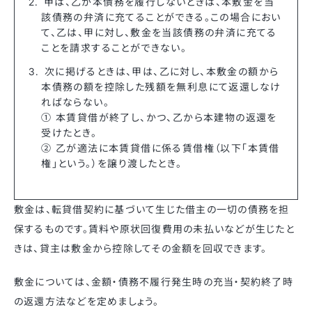
甲は、乙が本債務を履行しないときは、本敷金を当
該債務の弁済に充てることができる。この場合におい
て、乙は、甲に対し、敷金を当該債務の弁済に充てる
ことを請求することができない。
次に掲げるときは、甲は、乙に対し、本敷金の額から
本債務の額を控除した残額を無利息にて返還しなけ
ればならない。
① 本賃貸借が終了し、かつ、乙から本建物の返還を
受けたとき。
② 乙が適法に本賃貸借に係る賃借権（以下「本賃借
権」という。）を譲り渡したとき。
敷金は、転貸借契約に基づいて生じた借主の一切の債務を担
保するものです。賃料や原状回復費用の未払いなどが生じたと
きは、貸主は敷金から控除してその金額を回収できます。
敷金については、金額・債務不履行発生時の充当・契約終了時
の返還方法などを定めましょう。