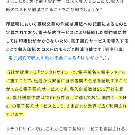
きましたが、実は電子契約サービスを導入することで、収入印
紙のコストが削減されることをご存知でしょうか？
印紙税において課税文書の作成は用紙への記載によるものと
定義されており、電子契約サービスにより締結した契約書に対
しては印紙税がかからないため、電子契約サービスを導入する
ことで収入印紙のコストはまるごと削減可能です
（関連記事：
「
電子契約で収入印紙が不要になるのはなぜか？
」）。
当社が提供する「クラウドサイン」は、電子署名を電子ファイル
に施すことで、迅速かつ安全に当事者間の合意を証明すること
ができる電子契約サービスです。導入企業数は250万社を超
え、累計送信件数は1000万件以上に達しており、国内シェアN
o.1の電子契約サービスとして、さまざまな業界で広く利用され
ています。
クラウドサインでは、これから電子契約サービスを検討される