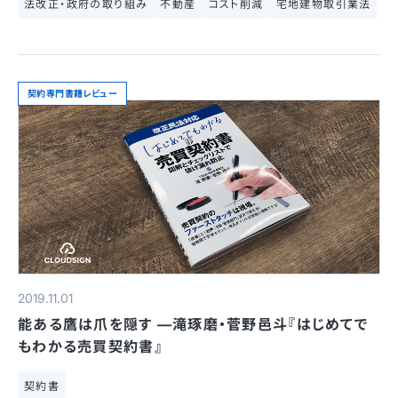
法改正・政府の取り組み
不動産
コスト削減
宅地建物取引業法
契約専門書籍レビュー
2019.11.01
能ある鷹は爪を隠す —滝琢磨・菅野邑斗『はじめてで
もわかる売買契約書』
契約書