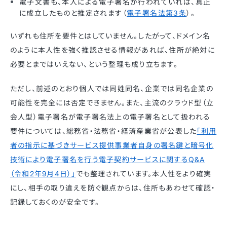
電子文書も、本人による電子署名が行われていれば、真正
に成立したものと推定されます（
電子署名法第3条
）。
いずれも住所を要件とはしていません。したがって、ドメイン名
のように本人性を強く推認させる情報があれば、住所が絶対に
必要とまではいえない、という整理も成り立ちます。
ただし、前述のとおり個人では同姓同名、企業では同名企業の
可能性を完全には否定できません。また、主流のクラウド型（立
会人型）電子署名が電子署名法上の電子署名として扱われる
要件については、総務省・法務省・経済産業省が公表した
「利用
者の指示に基づきサービス提供事業者自身の署名鍵と暗号化
技術により電子署名を行う電子契約サービスに関するQ&A
（令和2年9月4日）」
でも整理されています。本人性をより確実
にし、相手の取り違えを防ぐ観点からは、住所もあわせて確認・
記録しておくのが安全です。