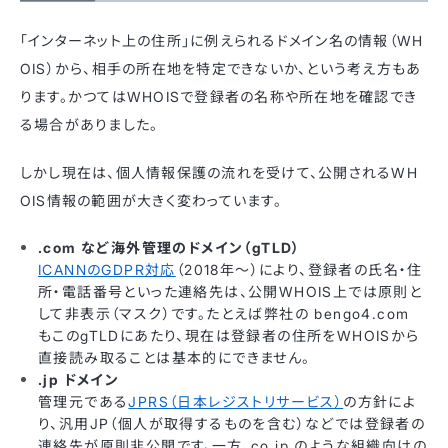
「インターネット上の住所」に例えられるドメイン名の情報（WH
OIS）から、相手の所在地を特定できないか、という考え方もあ
ります。かつてはWHOISで登録者の名称や所在地を確認でき
る場合がありました。
しかし現在は、個人情報保護の流れを受けて、公開されるWH
OIS情報の範囲が大きく変わっています。
.com など海外管理のドメイン（gTLD）
ICANNのGDPR対応
（2018年〜）
により、登録者の氏名・住
所・電話番号といった連絡先は、公開WHOIS上では原則と
して非表示（マスク）です。たとえば弊社の bengo4.com
もこのgTLDにあたり、現在は登録者の住所をWHOISから
直接読み取ることは基本的にできません。
.jp ドメイン
管理元である
JPRS（日本レジストリサービス）
の方針によ
り、汎用JP（個人が取得するものを含む）などでは登録者の
連絡先が原則非公開です。一方、co.jp のような組織向けの