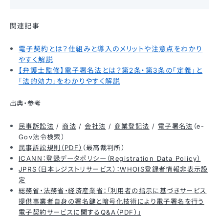
関連記事
電子契約とは？仕組みと導入のメリットや注意点をわかり
やすく解説
【弁護士監修】電子署名法とは？第2条・第3条の「定義」と
「法的効力」をわかりやすく解説
出典・参考
民事訴訟法
/
商法
/
会社法
/
商業登記法
/
電子署名法
（e-
Gov法令検索）
民事訴訟規則（PDF）
（最高裁判所）
ICANN：登録データポリシー（Registration Data Policy）
JPRS（日本レジストリサービス）：WHOIS登録者情報非表示設
定
総務省・法務省・経済産業省：「利用者の指示に基づきサービス
提供事業者自身の署名鍵と暗号化技術により電子署名を行う
電子契約サービスに関するQ&A（PDF）」