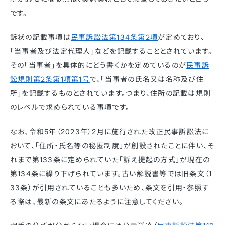
です。
訴状の記載事項は
民事訴訟法第134条第2項
が定めており、
「当事者及び法定代理人」などを記載することとされています。
その「当事者」を具体的にどう書くかを定めているのが
民事訴
訟規則第2条第1項第1号
で、「当事者の氏名又は名称及び住
所」を記載するものとされています。つまり、住所の記載は規則
のレベルで求められている事項です。
なお、令和5年（2023年）2月に施行された改正民事訴訟法に
おいて、「住所・氏名等の秘匿制度」が創設されたことに伴い、そ
れまで第133条に定められていた「訴え提起の方式」が現在の
第134条に繰り下げられています。古い解説書等では旧条文（1
33条）が引用されていることも多いため、条文を引用・参照す
る際は、最新の条文にあたるように注意してください。