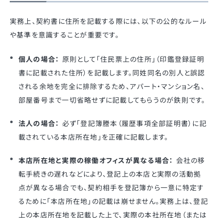
実務上、契約書に住所を記載する際には、以下の公的なルール
や基準を意識することが重要です。
個人の場合：
原則として「住民票上の住所」（印鑑登録証明
書に記載された住所）を記載します
。同姓同名の別人と誤認
される余地を完全に排除するため、アパート・マンション名、
部屋番号まで一切省略せずに記載してもらうのが鉄則です
。
法人の場合：
必ず「登記簿謄本（履歴事項全部証明書）に記
載されている本店所在地」を正確に記載します
。
本店所在地と実際の稼働オフィスが異なる場合：
会社の移
転手続きの遅れなどにより、登記上の本店と実際の活動拠
点が異なる場合でも、契約相手を登記簿から一意に特定す
るために「本店所在地」の記載は崩せません
。実務上は、登記
上の本店所在地を記載した上で、実際の本社所在地（または