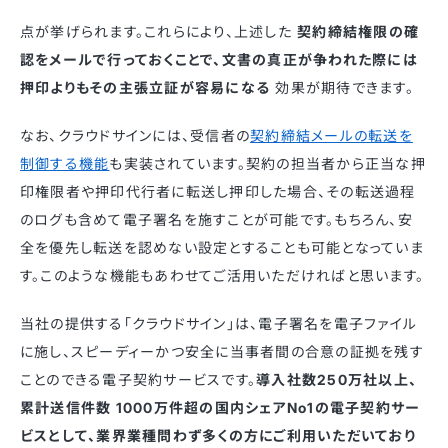
点が挙げられます。これらにより、上述した
契約締結権限の確
認をメールで行っておくことで、文書の真正が争われた際には
押印よりもその主張立証が容易になる
効果が期待できます。
なお、クラウドサインには、受信者の
契約締結メールの転送を
制御する機能
も実装されています。契約の担当者から正当な押
印権限者や押印代行者に転送し押印した場合、その転送過程
のログも含めて電子署名を施すことが可能です。もちろん、安
全を優先し転送を認めない設定とすることも可能となっていま
す。このような機能もあわせてご活用いただければと思います。
当社の提供する「クラウドサイン」は、電子署名を電子ファイル
に施し、スピーディーかつ安全に当事者間の合意の証拠を残す
ことのできる電子契約サービスです。
導入社数250万社以上、
累計送信件数 1000万件超の国内シェアNo1の電子契約サー
ビスとして、業界業種問わず多くの方にご利用いただいており