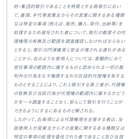
的・集団的取引であることを特質とする商取引におい
て、番頭、手代等営業主からその営業に関するある種類
又は特定の事項（例えば、販売、購入、貸付、出納等）を
処理するため選任された者について、取引の都度その代
理権限の有無及び範囲を調査確認しなければならない
とすると、取引の円滑確実と安全が害される虞れがある
ことから、右のような使用人については、客観的にみて
受任事項の範囲内に属するものと認められる一切の裁
判外の行為をなす権限すなわち包括的代理権を有する
ものとすることにより、これと取引する第三者が、代理権
の有無及び当該行為が代理権の範囲内に属するかどう
かを一々調査することなく、安んじて取引を行うことが
できるようにするにあるものと解される。
したがって、右条項による代理権限を主張する者は、当
該使用人が営業主からその営業に関するある種類又は
特定の事項の処理を委任された者であること及び当該