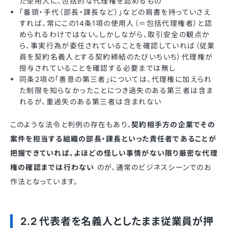
た使用人に、包括的な代理権を認めるもの
「番頭・手代（部長・課長など）」などの肩書を持っていさえ
すれば、常にこの14条1項の使用人（＝包括代理権者）と認
められるわけではない。しかしながら、取引安全の観点か
ら、事実行為が委任されていることを確認していれば（従業
員を契約名義人とする契約締結のたびいちいち）代理権が
授与されていることを確認する必要までは無し
同条2項の「善意の第三者」については、代理権に加えられ
た制限を知らなかったことにつき過失のある第三者は含ま
れるが、重過失のある第三者は含まれない
このような法令と判例の存在もあり、
契約相手方の企業でその
案件を担当する組織の部長・課長といった責任者であることが
把握できていれば、よほどの怪しい事情がない限り厳密な代理
権の確認までは行わない
のが、通常のビジネスシーンでのお
作法となっています。
2.2 代表者を名義人としたまま従業員が押