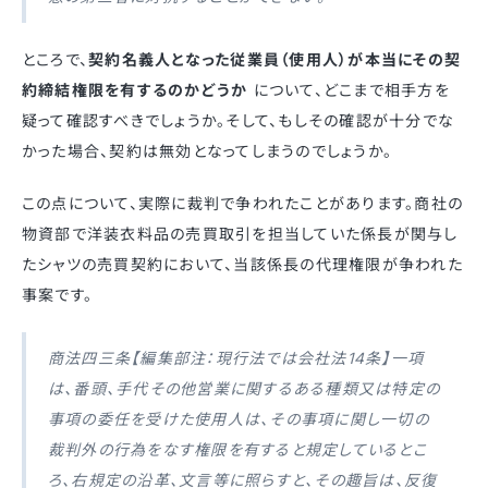
ところで、
契約名義人となった従業員（使用人）が本当にその契
約締結権限を有するのかどうか
について、どこまで相手方を
疑って確認すべきでしょうか。そして、もしその確認が十分でな
かった場合、契約は無効となってしまうのでしょうか。
この点について、実際に裁判で争われたことがあります。商社の
物資部で洋装衣料品の売買取引を担当していた係長が関与し
たシャツの売買契約において、当該係長の代理権限が争われた
事案です。
商法四三条【編集部注：現行法では会社法14条】一項
は、番頭、手代その他営業に関するある種類又は特定の
事項の委任を受けた使用人は、その事項に関し一切の
裁判外の行為をなす権限を有すると規定しているとこ
ろ、右規定の沿革、文言等に照らすと、その趣旨は、反復