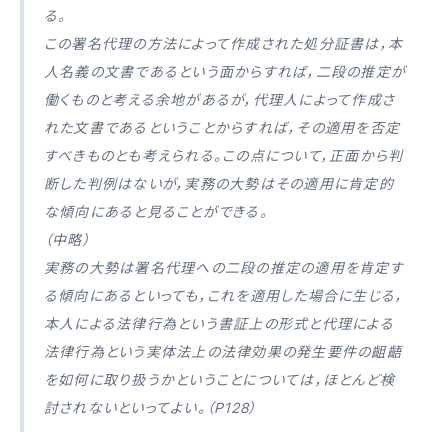
る。
この署名代理の方法によって作成された処分証書は，本
人名義の文書であるという面からすれば，二段の推定が
働くものと考える余地があるが，代理人によって作成さ
れた文書であるということからすれば，その適用を否定
すべきものとも考えられる。この点について，正面から判
断した判例はないが，実務の大勢はその適用に肯定的
な傾向にあると見ることができる。
（中略）
実務の大勢は署名代理への二段の推定の適用を肯定す
る傾向にあるといっても，これを適用した場合に生じる，
本人による法律行為という書証上の形式と代理による
法律行為という実体法上の法律効果の発生要件の齟齬
を如何に取り扱うかということについては，ほとんど検
討されないといってよい。（P128）