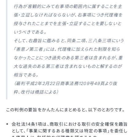
行為が客観的にみて右事項の範囲内に属することを主
張・立証しなければならないが、右事項につき代理権を
授与されたことまでを主張・立証することを要しないと
いうべきである。
そして、右趣旨に鑑みると、同条二項、三八条三項にいう
「善意ノ第三者」には、代理権に加えられた制限を知ら
なかったことにつき過失のある第三者は含まれるが、重
大な過失のある第三者は含まれないものと解するのが
相当である。
（最判平成2年2月22日商事法務1209号49頁より抜
粋、改行は橋詰による）
この判例の要旨をかんたんにまとめると、以下のとおりです。
会社法14条1項は、商取引における取引の安全確保を趣旨
として、「事業に関するある種類又は特定の事項」を委任し