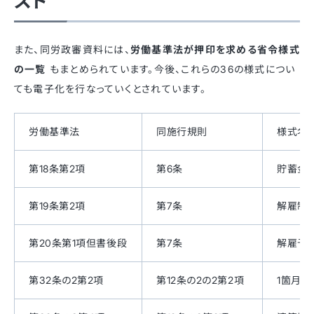
スト
また、同労政審資料には、
労働基準法が押印を求める省令様式
の一覧
もまとめられています。今後、これらの36の様式につい
ても電子化を行なっていくとされています。
労働基準法
同施行規則
様式名
第18条第2項
第6条
貯蓄金
第19条第2項
第7条
解雇制
第20条第1項但書後段
第7条
解雇予
第32条の2第2項
第12条の2の2第2項
1箇月