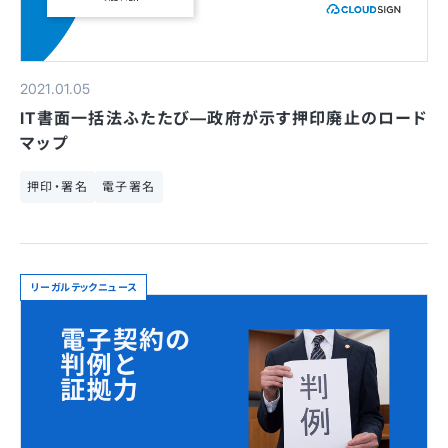
2021.01.05
IT書面一括法ふたたび—政府が示す押印廃止のロード
マップ
押印・署名
電子署名
リーガルテックニュース