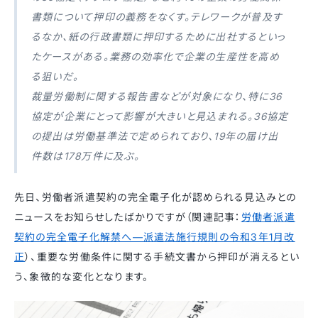
書類について押印の義務をなくす。テレワークが普及す
るなか、紙の行政書類に押印するために出社するといっ
たケースがある。業務の効率化で企業の生産性を高め
る狙いだ。
裁量労働制に関する報告書などが対象になり、特に36
協定が企業にとって影響が大きいと見込まれる。36協定
の提出は労働基準法で定められており、19年の届け出
件数は178万件に及ぶ。
先日、労働者派遣契約の完全電子化が認められる見込みとの
ニュースをお知らせしたばかりですが（関連記事：
労働者派遣
契約の完全電子化解禁へ—派遣法施行規則の令和3年1月改
正
）、重要な労働条件に関する手続文書から押印が消えるとい
う、象徴的な変化となります。