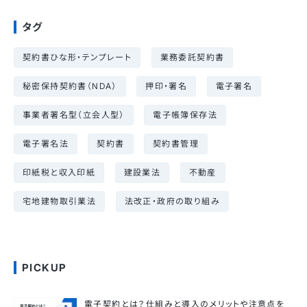
タグ
契約書ひな形・テンプレート
業務委託契約書
秘密保持契約書（NDA）
押印・署名
電子署名
事業者署名型（立会人型）
電子帳簿保存法
電子署名法
契約書
契約書管理
印紙税と収入印紙
建設業法
不動産
宅地建物取引業法
法改正・政府の取り組み
PICKUP
電子契約とは？仕組みと導入のメリットや注意点を