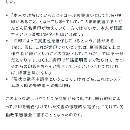
した。
「本人が理解していることイコール言葉遣いとして記名・押
印があること、となってしまっていて、このまま放置するとど
んどん記名押印が増えていく一方ではないか。 本人が確認
するという儀式と記名・押印とは違う」
「押印によって真正性を担保しているというお話がある
（略）。 仮に、これが実印でないとすれば、民事訴訟法上の
作成者が誰かということの立証として、これだけでは不十分
だとなります。さらに、実印で印鑑証明書まで取られて、かつ
それらの印影をちゃんと照合しているということでなけれ
ば、ほぼ意味がない」
「現状の電子申請率ということですけれども、これはシステ
ム導入時の失敗事例の典型例」
このような激しいやりとりが何度か繰り返され、施行規則によ
って押印を義務付けていた文書の徹底的な電子化に向けて、労
働政策審議会に諮ることとなったのです。