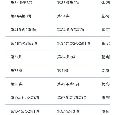
第34条第3項
第33条第2項
休憩自
第41条第3号
第34条
監視・
第41条の2第1項
第34条の2第1項
高度プ
第41条の2第2項
第34条の2の2第1項
高度プ
第71条
第34条の4
職業訓
第78条
第41条
業務上
第90条
第49条第2項
就業規
第104条の2第1項
第57条第1項第1号
適用事
第104条の2第1項
第57条第3項
預金管