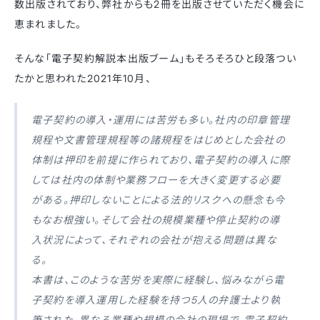
数出版されており、弊社からも2冊を出版させていただく機会に
恵まれました。
そんな「電子契約解説本出版ブーム」もそろそろひと段落つい
たかと思われた2021年10月、
電子契約の導入・運用には苦労も多い。社内の印章管理
規程や文書管理規程等の諸規程をはじめとした会社の
体制は押印を前提に作られており、電子契約の導入に際
しては社内の体制や業務フローを大きく変更する必要
がある。押印しないことによる法的リスクへの懸念も今
もなお根強い。そして会社の規模業種や停止契約の導
入状況によって、それぞれの会社が抱える問題は異な
る。
本書は、このような苦労を実際に経験し、悩みながら電
子契約を導入運用した経験を持つ5人の弁護士より執
筆された。異なる業種や規模の会社の現場で、電子契約