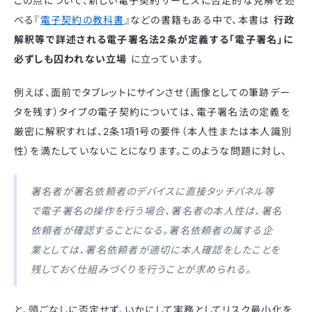
この点について、新しい電子契約サービスに否定的な見解を述
べる『
電子契約の教科書
』などの書籍もある中で、本書は
行政
解釈等で詳述される電子署名法2条が定義する「電子署名」に
必ずしも囚われない立場
に立っています。
例えば、面前でタブレットにサインさせ（画像としての筆跡デー
タを残す）タイプの電子契約については、電子署名法の定義を
厳密に解釈すれば、2条1項1号の要件（本人性または本人識別
性）を満たしていないことになります。このような問題に対し、
署名者が署名依頼者のデバイスに直接タッチパネル等
で電子署名の操作を行う場合、署名者の本人性は、署名
依頼者が確認することになる。署名依頼者の属する企
業としては、署名依頼者が適切に本人確認をしたことを
残しておく仕組みづくりを行うことが求められる。
と、頭ごなしに否定せず、いかにして実務としてリスク最小化を