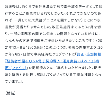
改正後は、あくまで要件を満たす形で電子取引データとして保
存することが義務付けられてしまった（それができないのであ
れば、一貫して紙で業務プロセスを回すしかない）ことにつき、
言及が見当たりませんでした。改正法施行まであと3ヶ月を切
り、一部の実務家の間では悩ましい問題となっているだけに、
なんらかの方法で補遺をご提供いただきたいところです【→20
21年10月8日13:00追記：この点につき、著者の先生方より、20
21年9月27日付で中央経済社ウェブサイトに「
訂正・追加情報
『経験者が語るＱ＆Ａ電子契約導入・運用実務のすべて』（補
足）(ファイル)
」を掲載済みとのご連絡をいただきました。現行
法と新法とを比較し解説してくださっている丁寧な補遺となっ
ています。】。
（橋詰）