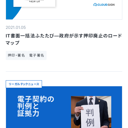
2021.01.05
IT書面一括法ふたたび—政府が示す押印廃止のロード
マップ
押印・署名
電子署名
リーガルテックニュース