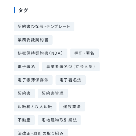
タグ
契約書ひな形・テンプレート
業務委託契約書
秘密保持契約書（NDA）
押印・署名
電子署名
事業者署名型（立会人型）
電子帳簿保存法
電子署名法
契約書
契約書管理
印紙税と収入印紙
建設業法
不動産
宅地建物取引業法
法改正・政府の取り組み