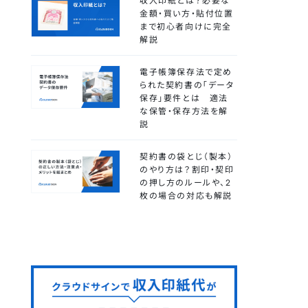
収入印紙とは？必要な
金額・買い方・貼付位置
まで初心者向けに完全
解説
電子帳簿保存法で定め
られた契約書の「データ
保存」要件とは 適法
な保管・保存方法を解
説
契約書の袋とじ（製本）
のやり方は？割印・契印
の押し方のルールや、2
枚の場合の対応も解説