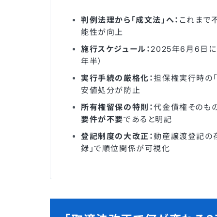
判例法理から「成文法」へ：
これまで
能性が向上
施行スケジュール：
2025年6月6日
年半）
実行手続の厳格化：
担保権実行時の「
安値処分が防止
所有権留保の特則：
代金債権そのもの
要件が不要
であると明記
登記制度の大改正：
動産譲渡登記の
録」で順位関係が可視化