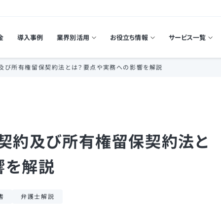
金
導入事例
業界別活用
お役立ち情報
サービス一覧
約及び所有権留保契約法とは？要点や実務への影響を解説
保契約及び所有権留保契約法と
響を解説
書
弁護士解説