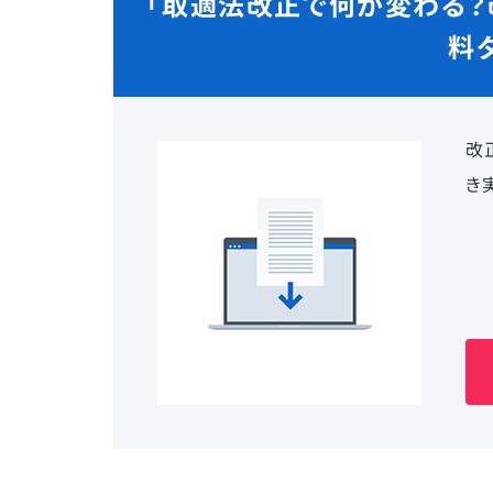
「取適法改正で何が変わる？
料
改
き