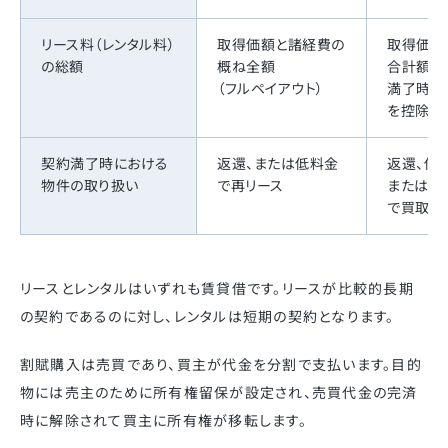
リース料（レンタル料）
取得価額と諸経費の
取得価額
の総額
概ね全額
合計額か
（フルペイアウト）
満了時の
を控除し
契約満了時における
返還、または低料金
返還、低
物件の取り扱い
で再リース
または満
で買取
リースとレンタルはいずれも賃貸借です。リースが比較的長期
の契約であるのに対し、レンタルは短期の契約となります。
割賦購入は売買であり、買主が代金を分割で支払います。目的
物には売主のために所有権留保が設定され、売買代金の完済
時に解除されて買主に所有権が移転します。