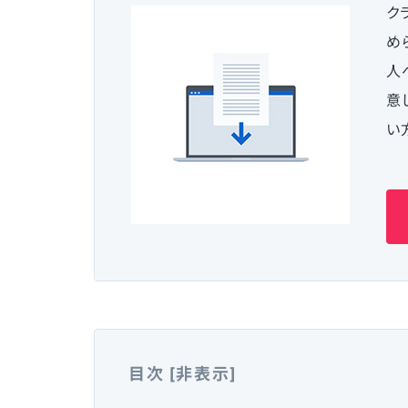
ク
め
人
意
い
目次
[
非表示
]