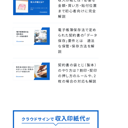
収入印紙とは？必要な
金額・買い方・貼付位置
まで初心者向けに完全
解説
電子帳簿保存法で定め
られた契約書の「データ
保存」要件とは 適法
な保管・保存方法を解
説
契約書の袋とじ（製本）
のやり方は？割印・契印
の押し方のルールや、2
枚の場合の対応も解説