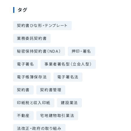
タグ
契約書ひな形・テンプレート
業務委託契約書
秘密保持契約書（NDA）
押印・署名
電子署名
事業者署名型（立会人型）
電子帳簿保存法
電子署名法
契約書
契約書管理
印紙税と収入印紙
建設業法
不動産
宅地建物取引業法
法改正・政府の取り組み