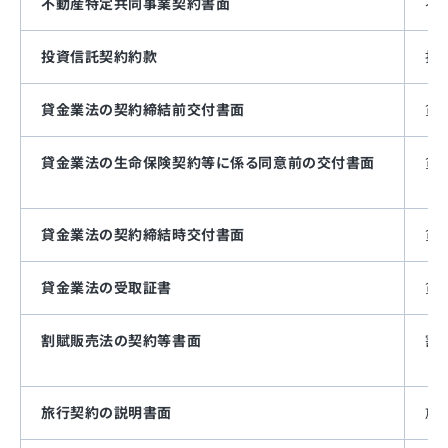
不動産特定共同事業契約書面
不
投資信託契約約款
投
貸金業法の契約締結前交付書面
貸
貸金業法の生命保険契約等に係る同意前の交付書面
貸
貸金業法の契約締結時交付書面
貸
貸金業法の受取証書
貸
割賦販売法の契約等書面
割
旅行契約の説明書面
旅