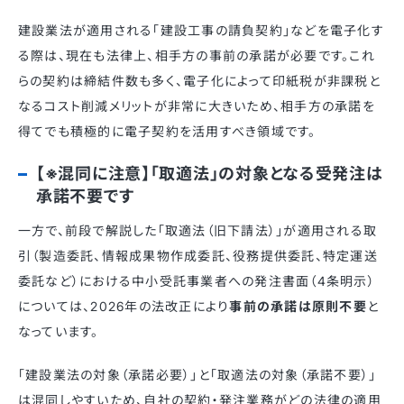
建設業法が適用される「建設工事の請負契約」などを電子化す
る際は、現在も法律上、相手方の事前の承諾が必要です。これ
らの契約は締結件数も多く、電子化によって印紙税が非課税と
なるコスト削減メリットが非常に大きいため、相手方の承諾を
得てでも積極的に電子契約を活用すべき領域です。
【※混同に注意】「取適法」の対象となる受発注は
承諾不要です
一方で、前段で解説した「取適法（旧下請法）」が適用される取
引（製造委託、情報成果物作成委託、役務提供委託、特定運送
委託など）における中小受託事業者への発注書面（4条明示）
については、2026年の法改正により
事前の承諾は原則不要
と
なっています。
「建設業法の対象（承諾必要）」と「取適法の対象（承諾不要）」
は混同しやすいため、自社の契約・発注業務がどの法律の適用