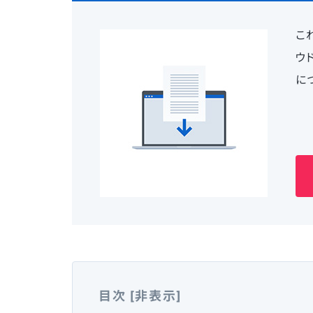
こ
ウ
に
目次
[
非表示
]