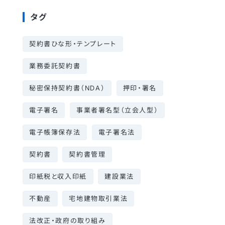
タグ
契約書ひな形・テンプレート
業務委託契約書
秘密保持契約書（NDA）
押印・署名
電子署名
事業者署名型（立会人型）
電子帳簿保存法
電子署名法
契約書
契約書管理
印紙税と収入印紙
建設業法
不動産
宅地建物取引業法
法改正・政府の取り組み