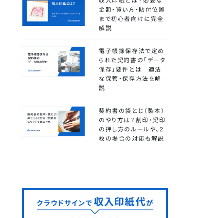
収入印紙とは？必要な
金額・買い方・貼付位置
まで初心者向けに完全
解説
電子帳簿保存法で定め
られた契約書の「データ
保存」要件とは 適法
な保管・保存方法を解
説
契約書の袋とじ（製本）
のやり方は？割印・契印
の押し方のルールや、2
枚の場合の対応も解説