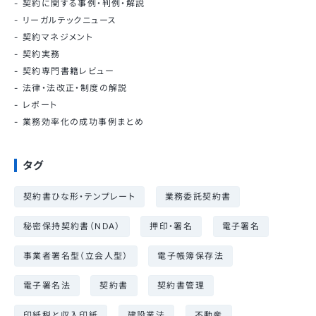
契約に関する事例・判例・解説
リーガルテックニュース
契約マネジメント
契約実務
契約専門書籍レビュー
法律・法改正・制度の解説
レポート
業務効率化の成功事例まとめ
タグ
契約書ひな形・テンプレート
業務委託契約書
秘密保持契約書（NDA）
押印・署名
電子署名
事業者署名型（立会人型）
電子帳簿保存法
電子署名法
契約書
契約書管理
印紙税と収入印紙
建設業法
不動産