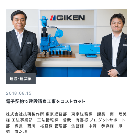
建設・建築業
2018.08.15
電子契約で建設請負工事をコストカット
株式会社技研製作所 東京総務部 東京総務課 課長 南 睦美
様 工法事業部 工法情報課 曽我 有喜様 プロダクトサポート
部 課長 西川 裕亘様 管理部 法務課 中野 恭兵様 飯
沼 直之様