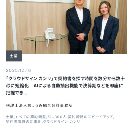
士業
2025.12.16
「クラウドサイン カンリ」で契約書を探す時間を数分から数十
秒に短縮化 AIによる自動抽出機能で決算期などを即座に
把握でき...
税理士法人おしうみ総合会計事務所
士業
すべての契約類型
51~300人
契約締結のスピードアップ
契約書管理の効率化
クラウドサイン カンリ