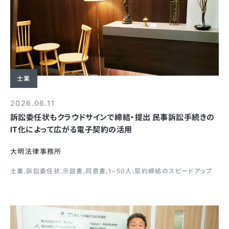
士業
2026.06.11
訴訟委任状もクラウドサインで締結・提出 民事訴訟手続きの
IT化によって広がる電子契約の活用
大明法律事務所
士業
訴訟委任状
示談書
同意書
1~50人
契約締結のスピードアップ