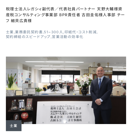
税理士法人レガシィ副代表／代表社員パートナー 天野大輔様資
産税コンサルティング事業部 BPR責任者 古田圭佑様人事部 チー
フ 細貝広貴様
士業
業務委託契約書
51~300人
印紙代・コスト削減
契約締結のスピードアップ
営業活動の効率化
士業