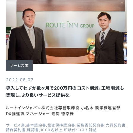
サービス業
2022.06.07
導入してわずか数ヶ月で200万円のコスト削減。工程削減も
実現し、より良いサービス提供を。
ルートインジャパン株式会社専務取締役 小名木 義孝様運営部
DX推進課 マネージャー 蛭間 徳幸様
サービス業
基本契約書
秘密保持契約書
業務委託契約書
売買契約書
請負契約書
確認書
1000名以上
印紙代・コスト削減