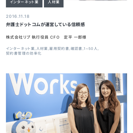
インターネット業
人材業
2016.11.18
弁護士ドットコムが運営している信頼感
株式会社リブ 執行役員 CFO 定平 一郎様
インターネット業
人材業
雇用契約書
確認書
1~50人
契約書管理の効率化