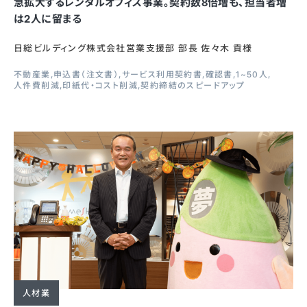
急拡大するレンタルオフィス事業。契約数8倍増も、担当者増
は2人に留まる
日総ビルディング株式会社営業支援部 部長 佐々木 貢様
不動産業
申込書（注文書）
サービス利用契約書
確認書
1~50人
人件費削減
印紙代・コスト削減
契約締結のスピードアップ
人材業