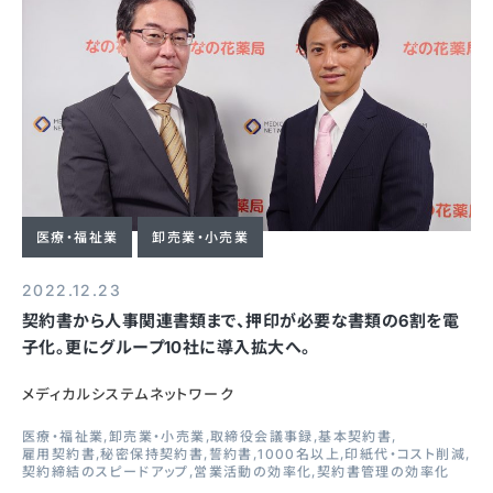
医療・福祉業
卸売業・小売業
2022.12.23
契約書から人事関連書類まで、押印が必要な書類の6割を電
子化。更にグループ10社に導入拡大へ。
メディカルシステムネットワーク
医療・福祉業
卸売業・小売業
取締役会議事録
基本契約書
雇用契約書
秘密保持契約書
誓約書
1000名以上
印紙代・コスト削減
契約締結のスピードアップ
営業活動の効率化
契約書管理の効率化