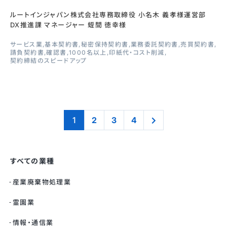
ルートインジャパン株式会社専務取締役 小名木 義孝様運営部
DX推進課 マネージャー 蛭間 徳幸様
サービス業
基本契約書
秘密保持契約書
業務委託契約書
売買契約書
請負契約書
確認書
1000名以上
印紙代・コスト削減
契約締結のスピードアップ
1
2
3
4
すべての業種
産業廃棄物処理業
霊園業
情報・通信業