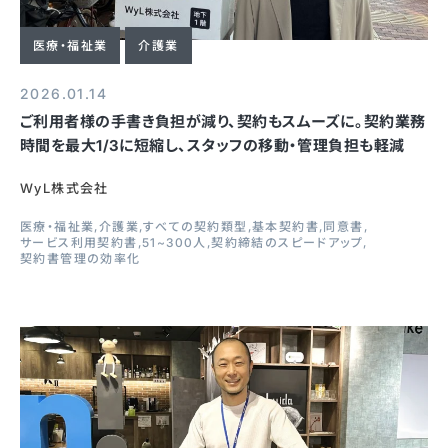
医療・福祉業
介護業
2026.01.14
ご利用者様の手書き負担が減り、契約もスムーズに。契約業務
時間を最大1/3に短縮し、スタッフの移動・管理負担も軽減
WyL株式会社
医療・福祉業
介護業
すべての契約類型
基本契約書
同意書
サービス利用契約書
51~300人
契約締結のスピードアップ
契約書管理の効率化