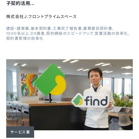
子契約活用...
株式会社J.フロントプライムスペース
建設・建築業
基本契約書
工事完了報告書
業務委託契約書
1000名以上
DX推進
契約締結のスピードアップ
営業活動の効率化
契約書管理の効率化
サービス業