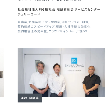
社会福祉法人FIG福祉会 高齢者総合サービスセンター
チェリーゴード
介護業
対面契約
301~999名
印紙代・コスト削減
契約締結のスピードアップ
雇用・入社手続の効率化
契約書管理の効率化
クラウドサイン for 介護DX
建設・建築業