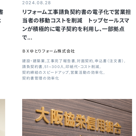
2024.08.28
書
リフォーム工事請負契約書の電子化で営業担
よ
当者の移動コストを削減 トップセールスマ
ンが積極的に電子契約を利用し、一部拠点
で...
ＢＸゆとりフォーム株式会社
建設・建築業
工事完了報告書
対面契約
申込書（注文書）
請負契約書
51~300人
印紙代・コスト削減
契約締結のスピードアップ
営業活動の効率化
契約書管理の効率化