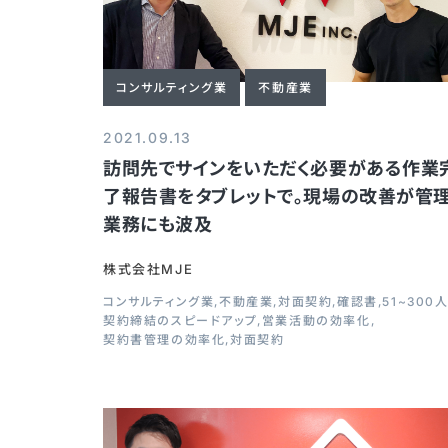
コンサルティング業
不動産業
2021.09.13
訪問先でサインをいただく必要がある作業
了報告書をタブレットで。現場の改善が管
業務にも波及
株式会社MJE
コンサルティング業
不動産業
対面契約
確認書
51~300
契約締結のスピードアップ
営業活動の効率化
契約書管理の効率化
対面契約