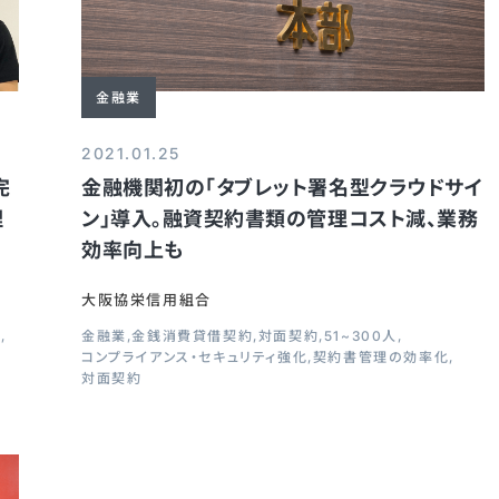
金融業
2021.01.25
完
金融機関初の「タブレット署名型クラウドサイ
理
ン」導入。融資契約書類の管理コスト減、業務
効率向上も
大阪協栄信用組合
人
金融業
金銭消費貸借契約
対面契約
51~300人
コンプライアンス・セキュリティ強化
契約書管理の効率化
対面契約