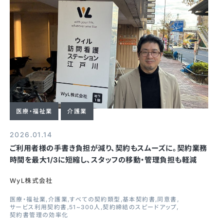
医療・福祉業
介護業
2026.01.14
ご利用者様の手書き負担が減り、契約もスムーズに。契約業務
時間を最大1/3に短縮し、スタッフの移動・管理負担も軽減
WyL株式会社
医療・福祉業
介護業
すべての契約類型
基本契約書
同意書
サービス利用契約書
51~300人
契約締結のスピードアップ
契約書管理の効率化