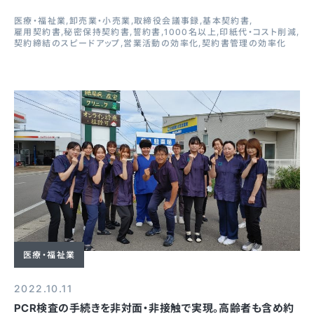
医療・福祉業
卸売業・小売業
取締役会議事録
基本契約書
雇用契約書
秘密保持契約書
誓約書
1000名以上
印紙代・コスト削減
契約締結のスピードアップ
営業活動の効率化
契約書管理の効率化
医療・福祉業
2022.10.11
PCR検査の手続きを非対面・非接触で実現。高齢者も含め約