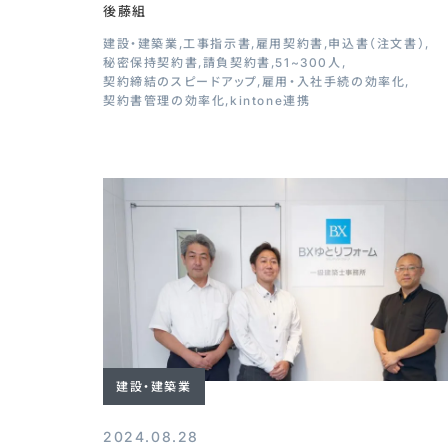
後藤組
建設・建築業
工事指示書
雇用契約書
申込書（注文書）
秘密保持契約書
請負契約書
51~300人
契約締結のスピードアップ
雇用・入社手続の効率化
契約書管理の効率化
kintone連携
建設・建築業
2024.08.28