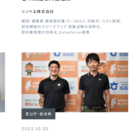
リノベる株式会社
建設・建築業
請負契約書
51~300人
印紙代・コスト削減
契約締結のスピードアップ
営業活動の効率化
契約書管理の効率化
Salesforce連携
官公庁・自治体
2022.10.03