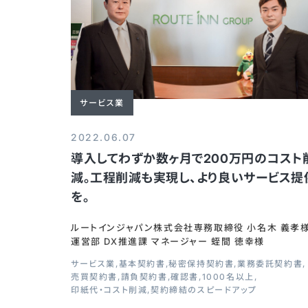
サービス業
2022.06.07
導入してわずか数ヶ月で200万円のコスト
減。工程削減も実現し、より良いサービス提
を。
ルートインジャパン株式会社専務取締役 小名木 義孝
運営部 DX推進課 マネージャー 蛭間 徳幸様
サービス業
基本契約書
秘密保持契約書
業務委託契約書
売買契約書
請負契約書
確認書
1000名以上
印紙代・コスト削減
契約締結のスピードアップ