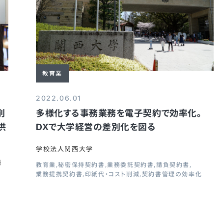
教育業
2022.06.01
削
多様化する事務業務を電子契約で効率化。
供
DXで大学経営の差別化を図る
学校法人関西大学
様
教育業
秘密保持契約書
業務委託契約書
請負契約書
業務提携契約書
印紙代・コスト削減
契約書管理の効率化