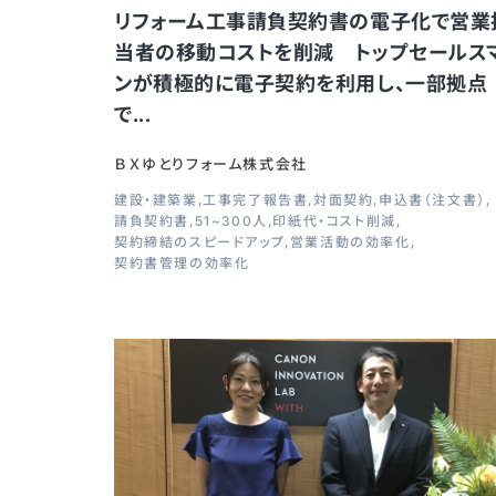
リフォーム工事請負契約書の電子化で営業
当者の移動コストを削減 トップセールス
ンが積極的に電子契約を利用し、一部拠点
で...
ＢＸゆとりフォーム株式会社
建設・建築業
工事完了報告書
対面契約
申込書（注文書）
請負契約書
51~300人
印紙代・コスト削減
契約締結のスピードアップ
営業活動の効率化
契約書管理の効率化