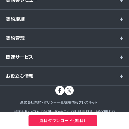
契約書レビュー
契約締結
契約管理
関連サービス
お役立ち情報
運営会社
規約・ポリシー一覧
採用情報
プレスキット
弁護士ドットコム
税理士ドットコム
BUSINESS LAWYERS
相続弁護士 ドットコム
企業法務弁護士 ドットコム
UNITIS
資料ダウンロード（無料）
LegalBrain Agent