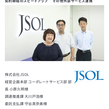
契約締結のスピードアップ
その他外部サービス連携
株式会社JSOL
経営企画本部 コーポレートサービス部 部
長 小原久明様
調達推進課 大川戸浩様
委託支払課 守谷真奈美様