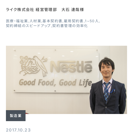
ライク株式会社 経営管理部 大石 達哉様
医療・福祉業
人材業
基本契約書
雇用契約書
1~50人
契約締結のスピードアップ
契約書管理の効率化
製造業
2017.10.23