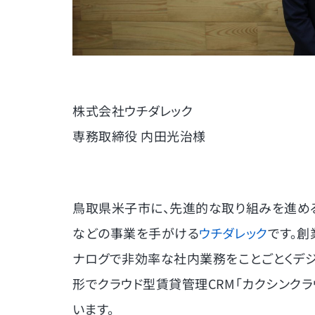
株式会社ウチダレック
専務取締役 内田光治様
鳥取県米子市に、先進的な取り組みを進める
などの事業を手がける
ウチダレック
です。創
ナログで非効率な社内業務をことごとくデジ
形でクラウド型賃貸管理CRM「カクシンク
います。