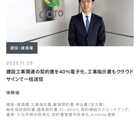
建設・建築業
2025.11.25
建設工事関連の契約書を40％電子化、工事指示書もクラウド
サインで一括送信
後藤組
建設・建築業
工事指示書
雇用契約書
申込書（注文書）
秘密保持契約書
請負契約書
51~300人
契約締結のスピードアップ
雇用・入社手続の効率化
契約書管理の効率化
kintone連携