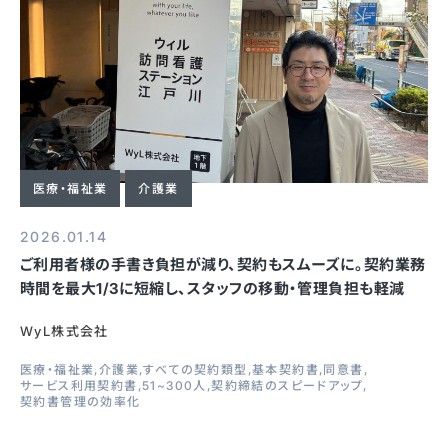
医療・福祉業
介護業
2026.01.14
ご利用者様の手書き負担が減り、契約もスムーズに。契約業務
時間を最大1/3に短縮し、スタッフの移動・管理負担も軽減
WyL株式会社
医療・福祉業
介護業
すべての契約類型
基本契約書
同意書
サービス利用契約書
51~300人
契約締結のスピードアップ
契約書管理の効率化