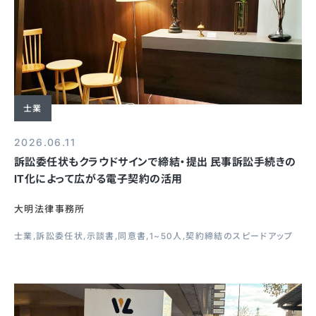
士業
2026.06.11
訴訟委任状もクラウドサインで締結・提出 民事訴訟手続きの
IT化によって広がる電子契約の活用
大明法律事務所
士業
訴訟委任状
示談書
同意書
1~50人
契約締結のスピードアップ