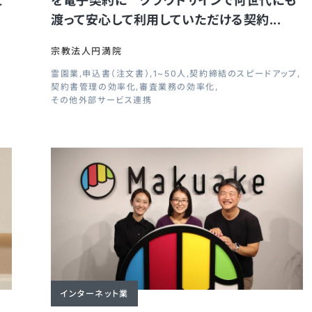
士
を電子契約に クラウドサインで何世代にも
渡って安心して利用していただける契約...
宗教法人円満院
霊園業
申込書（注文書）
1~50人
契約締結のスピードアップ
契約書管理の効率化
審査業務の効率化
その他外部サービス連携
インターネット業