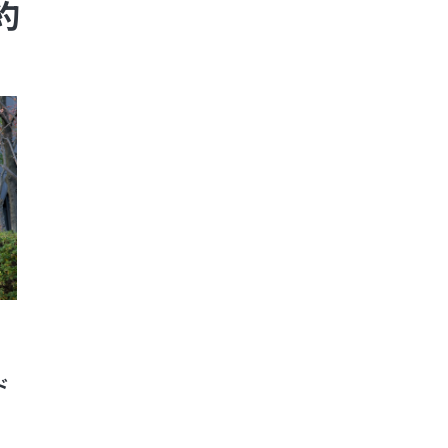
約
ド
化