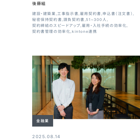
後藤組
建設・建築業
工事指示書
雇用契約書
申込書（注文書）
秘密保持契約書
請負契約書
51~300人
契約締結のスピードアップ
雇用・入社手続の効率化
契約書管理の効率化
kintone連携
金融業
2025.08.14