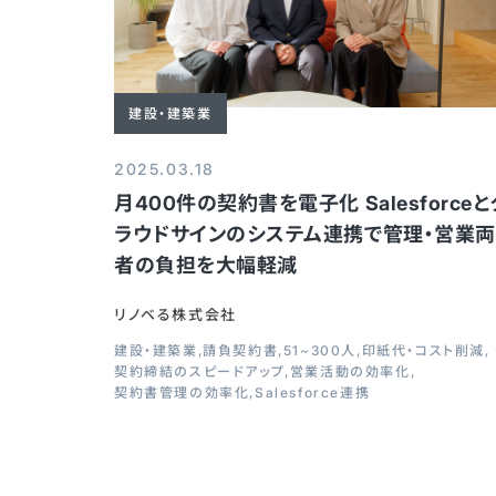
建設・建築業
2025.03.18
月400件の契約書を電子化 Salesforceと
ラウドサインのシステム連携で管理・営業両
者の負担を大幅軽減
リノベる株式会社
建設・建築業
請負契約書
51~300人
印紙代・コスト削減
契約締結のスピードアップ
営業活動の効率化
契約書管理の効率化
Salesforce連携