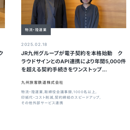
物流・陸運業
2025.02.18
ク
JR九州グループが電子契約を本格始動 ク
ラウドサインとのAPI連携により年間5,000件
を超える契約手続きをワンストップ...
九州旅客鉄道株式会社
物流・陸運業
取締役会議事録
1000名以上
印紙代・コスト削減
契約締結のスピードアップ
その他外部サービス連携