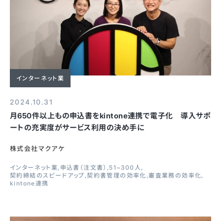
インターネット業
2024.10.31
月650件以上もの申込書をkintone連携で電子化 導入サポ
ートの充実度がサービス利用の決め手に
株式会社マクアケ
インターネット業
申込書（注文書）
51~300人
契約締結のスピードアップ
契約書管理の効率化
審査業務の効率化
kintone連携