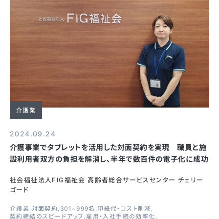
介護業
2024.09.24
介護事業でタブレットを活用した対面契約を実現 職員と施
設利用者双方の負担を解消し、半年で数百件の電子化に成功
社会福祉法人FIG福祉会 高齢者総合サービスセンター チェリー
ゴード
介護業
対面契約
301~999名
印紙代・コスト削減
契約締結のスピードアップ
雇用・入社手続の効率化