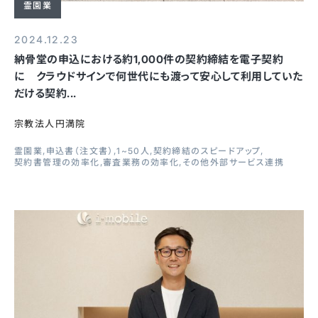
霊園業
2024.12.23
納骨堂の申込における約1,000件の契約締結を電子契約
に クラウドサインで何世代にも渡って安心して利用していた
だける契約...
宗教法人円満院
霊園業
申込書（注文書）
1~50人
契約締結のスピードアップ
契約書管理の効率化
審査業務の効率化
その他外部サービス連携