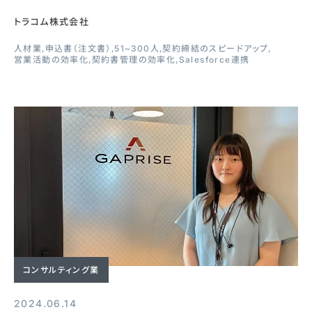
トラコム株式会社
人材業
申込書（注文書）
51~300人
契約締結のスピードアップ
営業活動の効率化
契約書管理の効率化
Salesforce連携
コンサルティング業
2024.06.14