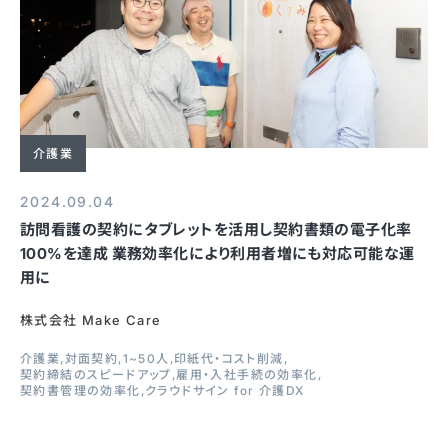
介護業
2024.09.04
訪問看護の契約にタブレットを活用し契約書類の電子化率
100%を達成 業務効率化により利用者増にも対応可能な運
用に
株式会社 Make Care
介護業
対面契約
1~50人
印紙代・コスト削減
契約締結のスピードアップ
雇用・入社手続の効率化
契約書管理の効率化
クラウドサイン for 介護DX