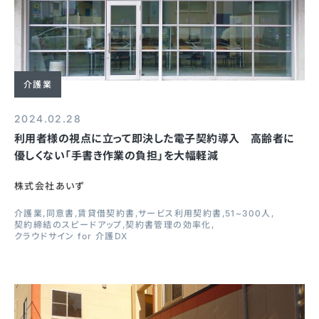
介護業
2024.02.28
利用者様の視点に立って即決した電子契約導入 高齢者に
優しくない「手書き作業の負担」を大幅軽減
株式会社あいず
介護業
同意書
賃貸借契約書
サービス利用契約書
51~300人
契約締結のスピードアップ
契約書管理の効率化
クラウドサイン for 介護DX