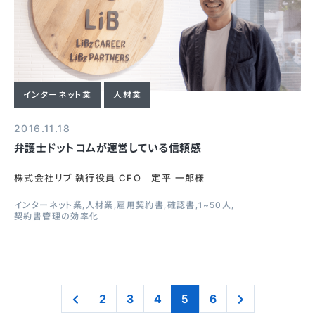
インターネット業
人材業
2016.11.18
弁護士ドットコムが運営している信頼感
株式会社リブ 執行役員 CFO 定平 一郎様
インターネット業
人材業
雇用契約書
確認書
1~50人
契約書管理の効率化
2
3
4
5
6