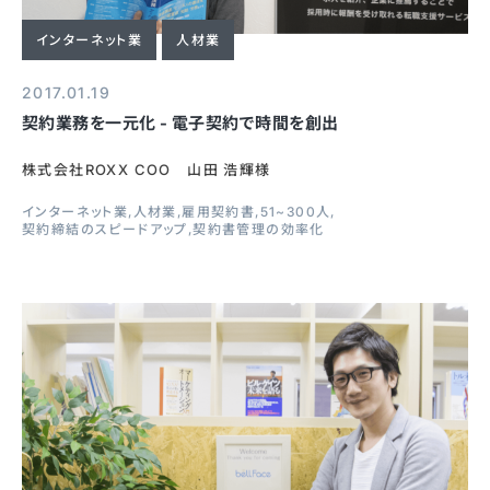
インターネット業
人材業
2017.01.19
契約業務を一元化 - 電子契約で時間を創出
株式会社ROXX COO 山田 浩輝様
インターネット業
人材業
雇用契約書
51~300人
契約締結のスピードアップ
契約書管理の効率化