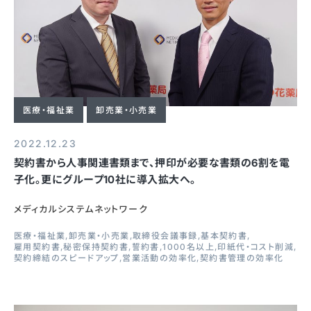
医療・福祉業
卸売業・小売業
2022.12.23
契約書から人事関連書類まで、押印が必要な書類の6割を電
子化。更にグループ10社に導入拡大へ。
メディカルシステムネットワーク
医療・福祉業
卸売業・小売業
取締役会議事録
基本契約書
雇用契約書
秘密保持契約書
誓約書
1000名以上
印紙代・コスト削減
契約締結のスピードアップ
営業活動の効率化
契約書管理の効率化