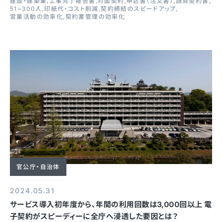
建設・建築業
工事完了報告書
対面契約
申込書（注文書）
請負契約書
51~300人
印紙代・コスト削減
契約締結のスピードアップ
営業活動の効率化
契約書管理の効率化
官公庁・自治体
2024.05.31
サービス導入初年度から、年間の利用回数は3,000回以上 電
子契約がスピーディーに全庁へ浸透した要因とは？