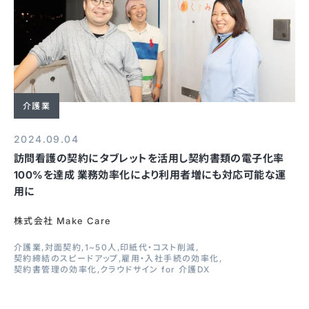
介護業
2024.09.04
訪問看護の契約にタブレットを活用し契約書類の電子化率
100%を達成 業務効率化により利用者増にも対応可能な運
用に
株式会社 Make Care
介護業
対面契約
1~50人
印紙代・コスト削減
契約締結のスピードアップ
雇用・入社手続の効率化
契約書管理の効率化
クラウドサイン for 介護DX