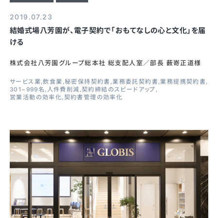
2019.07.23
結婚式場八芳園が、電子契約で「おもてなしの心と文化」を届
ける
株式会社八芳園グループ総本社 総支配人室／部長 薮嵜正道様
サービス業
飲食業
秘密保持契約書
業務委託契約書
業務提携契約書
301~999名
人件費削減
契約締結のスピードアップ
営業活動の効率化
契約書管理の効率化