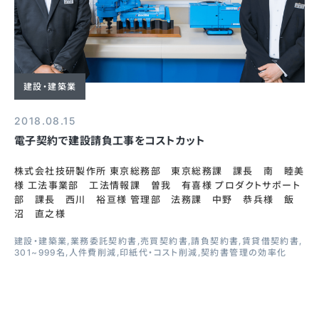
建設・建築業
2018.08.15
電子契約で建設請負工事をコストカット
株式会社技研製作所 東京総務部 東京総務課 課長 南 睦美
様 工法事業部 工法情報課 曽我 有喜様 プロダクトサポート
部 課長 西川 裕亘様 管理部 法務課 中野 恭兵様 飯
沼 直之様
建設・建築業
業務委託契約書
売買契約書
請負契約書
賃貸借契約書
301~999名
人件費削減
印紙代・コスト削減
契約書管理の効率化