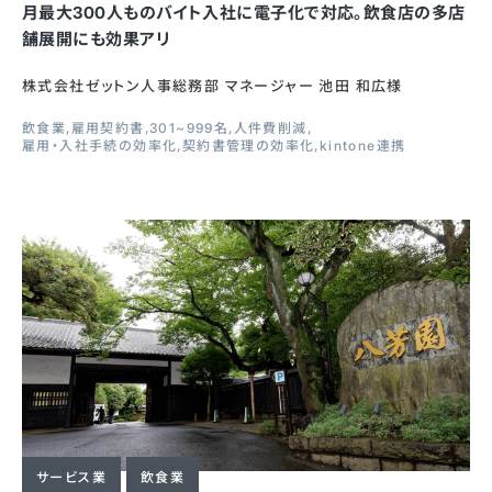
月最大300人ものバイト入社に電子化で対応。飲食店の多店
舗展開にも効果アリ
株式会社ゼットン人事総務部 マネージャー 池田 和広様
飲食業
雇用契約書
301~999名
人件費削減
雇用・入社手続の効率化
契約書管理の効率化
kintone連携
サービス業
飲食業