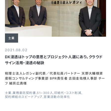
士業
2021.08.02
DX浸透はトップの意思とプロジェクト人選にあり。クラウド
サイン活用・浸透の秘訣
税理士法人レガシィ副代表／代表社員パートナー 天野大輔様資
産税コンサルティング事業部 BPR責任者 古田圭佑様人事部 チー
フ 細貝広貴様
士業
業務委託契約書
51~300人
印紙代・コスト削減
契約締結のスピードアップ
営業活動の効率化