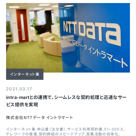
インターネット業
2021.03.17
intra-martとの連携で、シームレスな契約処理と迅速なサー
ビス提供を実現
株式会社NTTデータ イントラマート
インターネット業
申込書（注文書）
サービス利用契約書
51~300人
テレワークの推進
契約締結のスピードアップ
営業活動の効率化