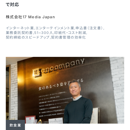
で対応
株式会社17 Media Japan
インターネット業
エンターテインメント業
申込書（注文書）
業務委託契約書
51~300人
印紙代・コスト削減
契約締結のスピードアップ
契約書管理の効率化
飲食業