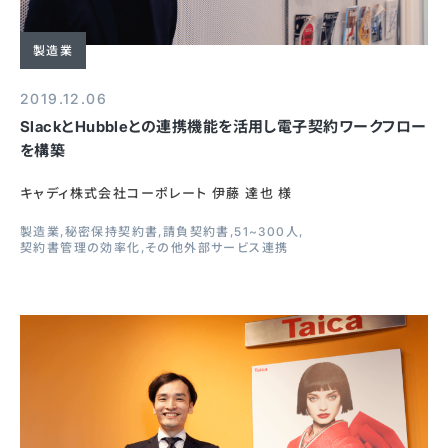
製造業
2019.12.06
SlackとHubbleとの連携機能を活用し電子契約ワークフロー
を構築
キャディ株式会社コーポレート 伊藤 達也 様
製造業
秘密保持契約書
請負契約書
51~300人
契約書管理の効率化
その他外部サービス連携