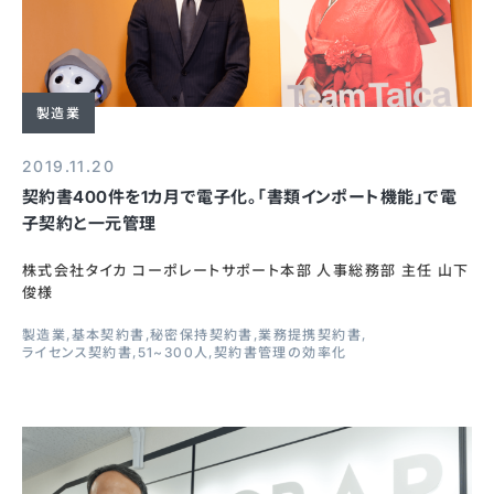
製造業
2019.11.20
契約書400件を1カ月で電子化。「書類インポート機能」で電
子契約と一元管理
株式会社タイカ コーポレートサポート本部 人事総務部 主任 山下
俊様
製造業
基本契約書
秘密保持契約書
業務提携契約書
ライセンス契約書
51~300人
契約書管理の効率化