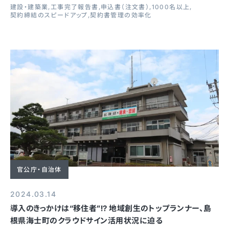
建設・建築業
工事完了報告書
申込書（注文書）
1000名以上
契約締結のスピードアップ
契約書管理の効率化
官公庁・自治体
2024.03.14
導入のきっかけは“移住者”!? 地域創生のトップランナー、島
根県海士町のクラウドサイン活用状況に迫る