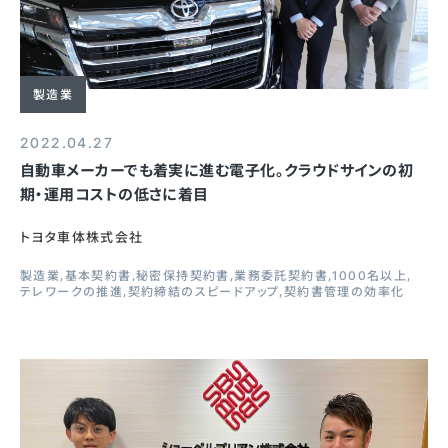
製造業
2022.04.27
自動車メーカーでも着実に進む電子化。クラウドサインの初
期・運用コストの低さに着目
トヨタ車体株式会社
製造業
基本契約書
秘密保持契約書
業務委託契約書
1000名以上
テレワークの推進
契約締結のスピードアップ
契約書管理の効率化