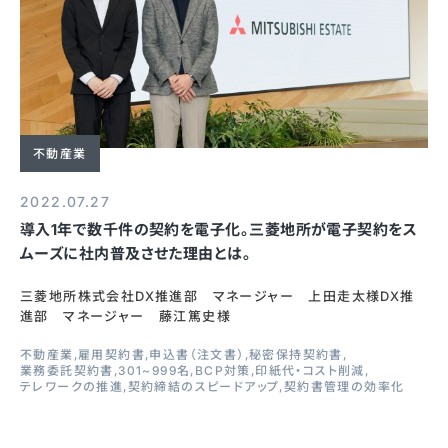
不動産業
2022.07.27
導入1年で数千件の契約を電子化。三菱地所が電子契約をス
ムーズに社内普及させた理由とは。
三菱地所株式会社DX推進部 マネージャー 上田走太様DX推
進部 マネージャー 藤江篤史様
不動産業
雇用契約書
申込書（注文書）
秘密保持契約書
業務委託契約書
301~999名
BCP対策
印紙代・コスト削減
テレワークの推進
契約締結のスピードアップ
契約書管理の効率化