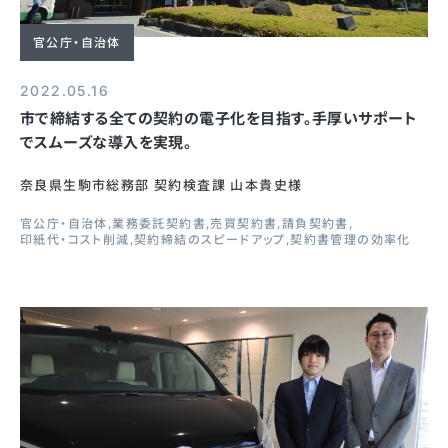
官公庁・自治体
2022.05.16
市で締結する全ての契約の電子化を目指す。手厚いサポート
でスムーズな導入を実現。
奈良県生駒市総務部 契約検査課 山本貴史様
官公庁・自治体
業務委託契約書
売買契約書
請負契約書
印紙代・コスト削減
契約締結のスピードアップ
契約書管理の効率化