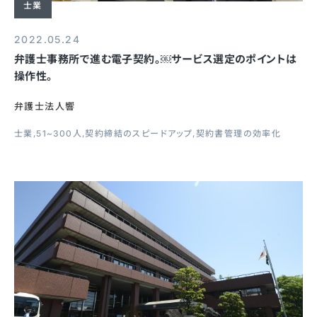
士業
2022.05.24
弁護士事務所で進む電子契約。￼サービス選定のポイントは
操作性。
弁護士法人響
士業
51~300人
契約締結のスピードアップ
契約書管理の効率化