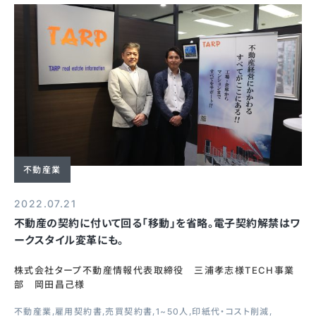
不動産業
2022.07.21
不動産の契約に付いて回る「移動」を省略。電子契約解禁はワ
ークスタイル変革にも。
株式会社タープ不動産情報代表取締役 三浦孝志様TECH事業
部 岡田昌己様
不動産業
雇用契約書
売買契約書
1~50人
印紙代・コスト削減