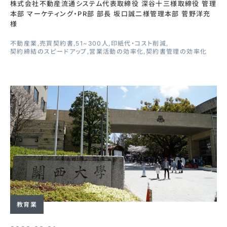
株式会社不動産流通システム代表取締役 深谷十三様取締役 管理
本部 マーケティング・PR部 部長 坂口誠二様管理本部 菅野洋充
様
不動産業
売買契約書
51~300人
印紙代・コスト削減
契約締結のスピードアップ
営業活動の効率化
契約書管理の効率化
教育業